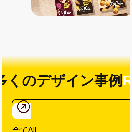
多くのデザイン事例
R
全てAll