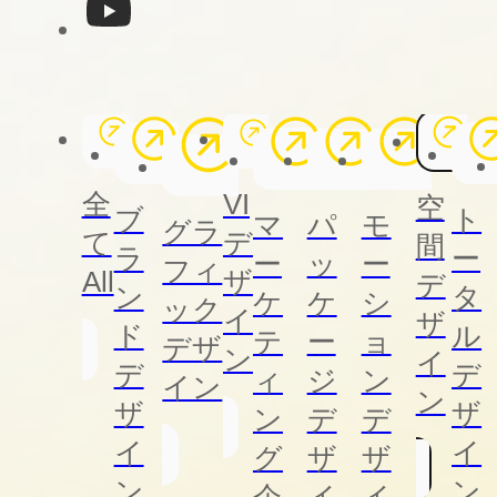
全
VI
空
ト
ブ
マ
パ
モ
グラ
て
デ
間
ー
ラ
ー
ッ
ー
フィ
All
ザ
デ
タ
ン
ケ
ケ
シ
ック
イ
ザ
ル
ド
テ
ー
ョ
デザ
ン
イ
デ
デ
ィ
ジ
ン
イン
ン
ザ
ザ
ン
デ
デ
イ
イ
グ
ザ
ザ
ン
ン
企