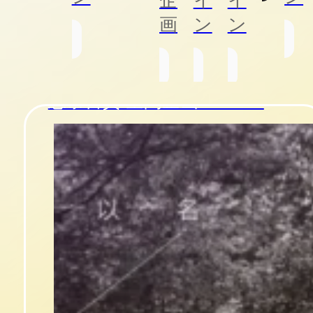
イ
イ
画
ン
ン
忠泰百貨 空間企画 Théière