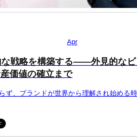
Apr
的な戦略を構築する――外見的なビ
資産価値の確立まで
らず、ブランドが世界から理解され始める時
学