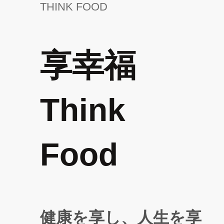
THINK FOOD
享幸福
Think
Food
健康を享し、人生を享