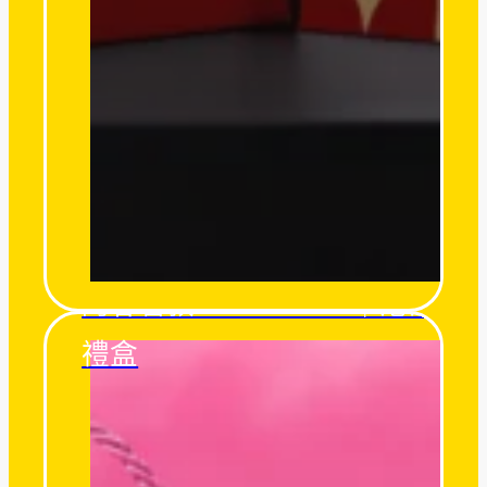
阿甘薯叔 UncleSweet｜港口宮
禮盒