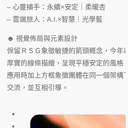
– 心靈捕手：永續×安定｜柔暖杏
– 雲端旅人：A.I.×智慧｜光學藍
☻ 視覺佈局與元素設計
保留ＲＳＧ象徵敏捷的箭頭概念，今年
厚實的線條描繪，呈現平穩安定的風格
應用時加上方框象徵團體在同一個架構
交流，並互相引導。