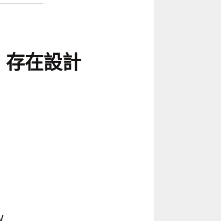
GN 存在設計
w