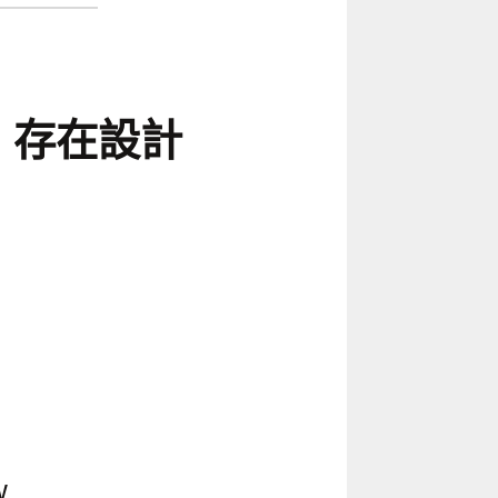
GN 存在設計
w