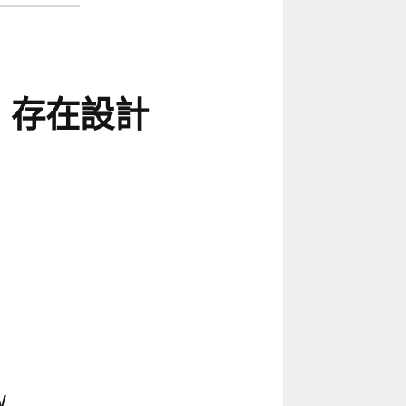
GN 存在設計
w